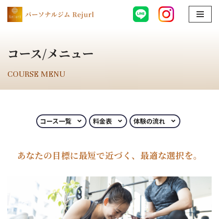
コ
ン
コース/メニュー
テ
ン
COURSE MENU
ツ
へ
ス
キ
コース一覧
料金表
体験の流れ
ッ
プ
あなたの目標に最短で近づく、最適な選択を。